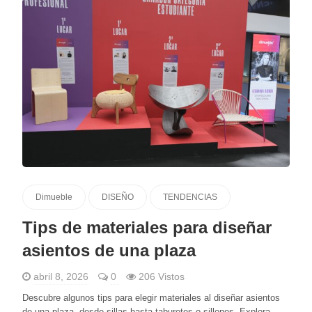
Dimueble
DISEÑO
TENDENCIAS
Tips de materiales para diseñar
asientos de una plaza
abril 8, 2026
0
206 Vistos
Descubre algunos tips para elegir materiales al diseñar asientos
de una plaza, desde sillas hasta taburetes o sillones. Explora...