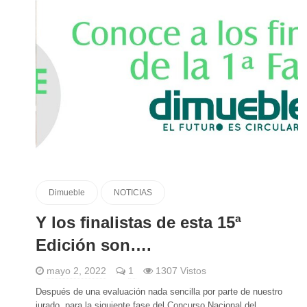
Dimueble
NOTICIAS
Y los finalistas de esta 15ª
Edición son….
mayo 2, 2022
1
1307 Vistos
Después de una evaluación nada sencilla por parte de nuestro
jurado, para la siguiente fase del Concurso Nacional del...